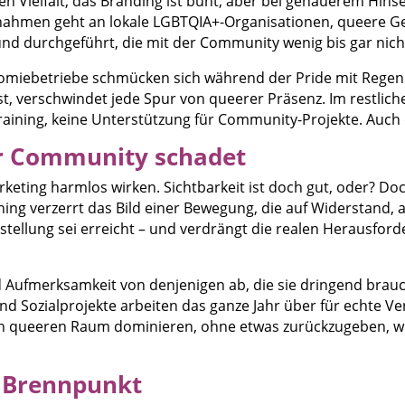
n Vielfalt, das Branding ist bunt, aber bei genauerem Hins
nahmen geht an lokale LGBTQIA+-Organisationen, queere Ges
nd durchgeführt, die mit der Community wenig bis gar nich
onomiebetriebe schmücken sich während der Pride mit Reg
t, verschwindet jede Spur von queerer Präsenz. Im restlich
training, keine Unterstützung für Community-Projekte. Auch 
r Community schadet
eting harmlos wirken. Sichtbarkeit ist doch gut, oder? Doch
ng verzerrt das Bild einer Bewegung, die auf Widerstand, a
ichstellung sei erreicht – und verdrängt die realen Heraus
Aufmerksamkeit von denjenigen ab, die sie dringend brauch
d Sozialprojekte arbeiten das ganze Jahr über für echte Ver
ueeren Raum dominieren, ohne etwas zurückzugeben, wird 
s Brennpunkt