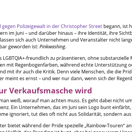
 gegen Polizeigewalt in der Christopher Street
begann, ist he
n im Juni – und darüber hinaus – ihre Identität, ihre Sichtb
, lassen sich auch Unternehmen und Veranstalter nicht lange 
tbar geworden ist:
Pinkwashing
.
als LGBTQIA+-freundlich zu präsentieren, ohne substanziell
cken mit Regenbogenfarben, während echte Unterstützung od
d mit ihr auch die Kritik. Denn viele Menschen, die die Pr
 Wer meint es ernst – und wer nur dann, wenn sich der Rege
ur Verkaufsmasche wird
n man weiß, worauf man achten muss. Es geht dabei nicht um
nz. Ein Unternehmen, das im Juni sein Logo bunt einfärbt,
me ignoriert, tut dies oft nicht aus Solidarität, sondern aus
alter bietet während der Pride spezielle „Rainbow-Touren“ a