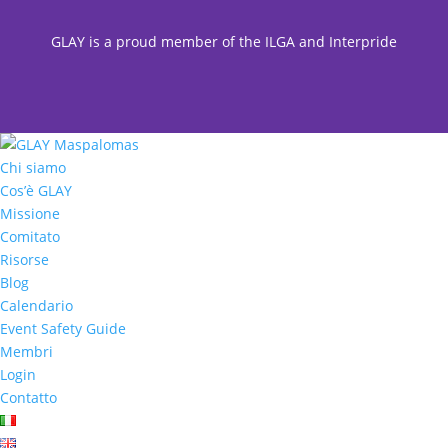
GLAY is a proud member of the ILGA and Interpride
Chi siamo
Cos’è GLAY
Missione
Comitato
Risorse
Blog
Calendario
Event Safety Guide
Membri
Login
Contatto